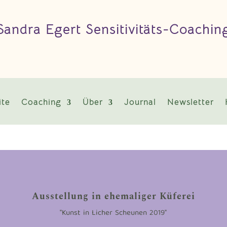
Sandra Egert Sensitivitäts-Coachin
ite
Coaching
Über
Journal
Newsletter
Ausstellung in ehemaliger Küferei
"Kunst in Licher Scheunen 2019"