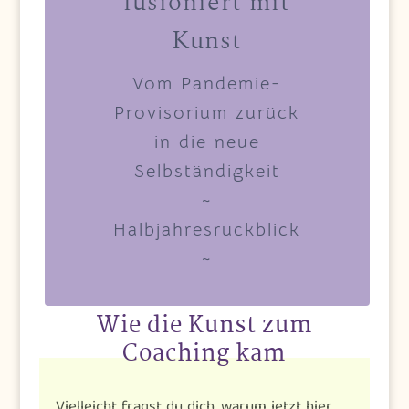
fusioniert mit
Kunst
Vom Pandemie-
Provisorium zurück
in die neue
Selbständigkeit
~
Halbjahresrückblick
~
Wie die Kunst zum
Coaching kam
Vielleicht fragst du dich, warum jetzt hier